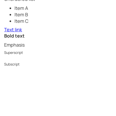
Item A
Item B
Item C
Text link
Bold text
Emphasis
Superscript
Subscript